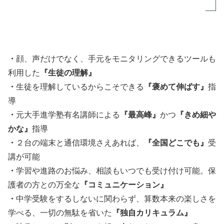
・
顔、声だけでなく、手元をモニタリングできるツールも
利用した
『生徒の理解』
・
生徒を理解しているからこそできる
『褒めて伸ばす』
指
導
・
元大手進学塾有名講師による
『最高峰』
かつ
『きめ細や
かな』
指導
・
２台の端末と通信環境さえあれば、
『全国どこでも』
受
講が可能
・
学習や進路のお悩み、相談もいつでも受け付け可能。保
護者の方との万全な
『コミュニケーション』
・
中学受験をするしないに関わらず、算数本来の楽しさを
学べる、一切の無駄を省いた
『独自カリキュラム』