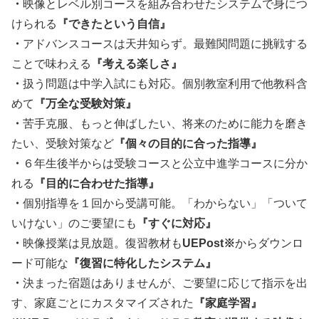
・
映像とレベル別コースを組み合わせたシステムで身につ
けられる
『できたという自信』
・
アドバンスコースは天井知らず。最難関問題に挑戦する
ことで味わえる
『考える楽しさ』
・
扱う問題は中学入試にも対応。個別教室利用で他教科含
めて
『万全な受験対策』
・
苦手克服、もっと伸ばしたい、将来のために能力を磨き
たい、受験対策など
『個々の目的に合った指導』
・
６年生後半からは受験コースと公立中進学コースに分か
れる
『目的に合わせた指導』
・
個別指導を１回から受講可能。「わからない」「ついて
いけない」のご要望にも
『すぐに対応』
・
映像授業は見放題。復習教材も
UEPost※
からダウンロ
ード可能な
『復習に特化したシステム』
・
決まった宿題はありませんが、ご要望に応じて指示を出
す、家庭ごとにカスタマイズされた
『家庭学習』